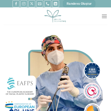
İçeriğe
Randevu Oluştur
atla