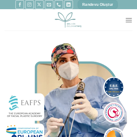
İçeriğe
Randevu Oluştur
atla